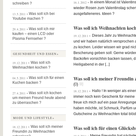
In einem Monat ist Valentins
16.1.2012 •
schreiben ?
wieder Rosen zum Valentinstag schenk
Was soll ich bei
ausgefalleneres. Ideen ?
13.5.2011 •
Youtube machen ?
Was soll ich Weihnachten koc
Was soll ich mir
29.4.2011 •
kaufen – einen LCD oder
Dieses Jahr zu Weihnachte
19.12.2011 •
Plasma Fernseher ?
und wir haben natürlich versprochen
zu kochen. Leider wissen wir grad ni
Bescherung geben soll. Gerne würden
GESUNDHEIT UND ESSEN»
Backofen vorsichhin backen lassen, 
Was soll ich
19.12.2011 •
Heiligabend in der [...]
Weihnachten kochen ?
Was soll ich meiner Freundin
Was soll ich für einen
04.5.2011 •
Kuchen backen ?
(
0
)
Hallo ! In weniger als ein
18.12.2011 •
Was soll ich kochen
27.4.2011 •
immer noch kein Geschenk für meine F
um meinen Freund heute abend
freue ich mich auf ein paar Anregunge
zu überraschen ?
haben möchte, ist Schmuck, Parfüm u
Gutscheine zu Weihnachten total blöd. 
MODE UND LIFESTYLE»
Was soll ich meiner
Was soll ich für einen Glücks
18.12.2011 •
Freundin zu Weihnachten
Meine Freundin hat nächste