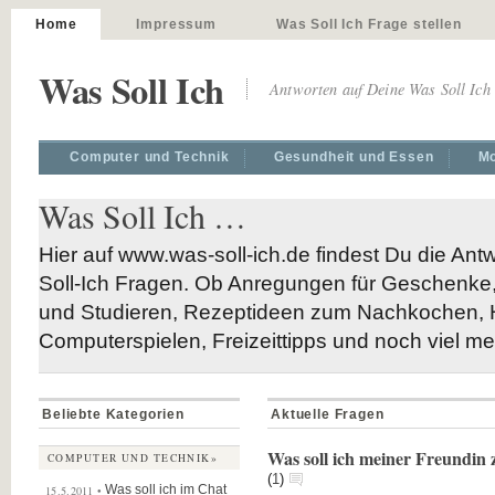
Home
Impressum
Was Soll Ich Frage stellen
Was Soll Ich
Antworten auf Deine Was Soll Ic
Computer und Technik
Gesundheit und Essen
Mo
Was Soll Ich …
Hier auf www.was-soll-ich.de findest Du die Ant
Soll-Ich Fragen. Ob Anregungen für Geschenk
und Studieren, Rezeptideen zum Nachkochen, Hi
Computerspielen, Freizeittipps und noch viel m
Beliebte Kategorien
Aktuelle Fragen
Was soll ich meiner Freundin 
COMPUTER UND TECHNIK»
(
1
)
Was soll ich im Chat
15.5.2011 •