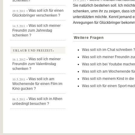
19.9.2011 •
schenken?
Sie natürlich bestehen soll. Ich möch
Was soll ich für einen
19.9.2011 •
schenken, umn ihr zu zeigen, dass ic
Glücksbringer verschenken ?
unterstützten möchte. Kennt jemand e
Anregungen für Glückbringer bekom
Was soll ich meiner
14.5.2011 •
Freundin zum Jahrestag
schenken ?
Weitere Fragen
Was soll ich im Chat schreiben 
URLAUB UND FREIZEIT»
Was soll ich meiner Freundin z
Was soll ich meiner
16.1.2012 •
Freundin zum Valentinstag
Was soll ich bei Youtube mache
schenken ?
Was soll ich am Wochenende für
Was soll ich meinem Kind in die 
Was soll ich am
10.5.2011 •
Wochenende für einen Film im
Was soll ich für einen Sport ma
Kino gucken ?
Was soll ich in Athen
06.5.2011 •
unbedingt besuchen ?